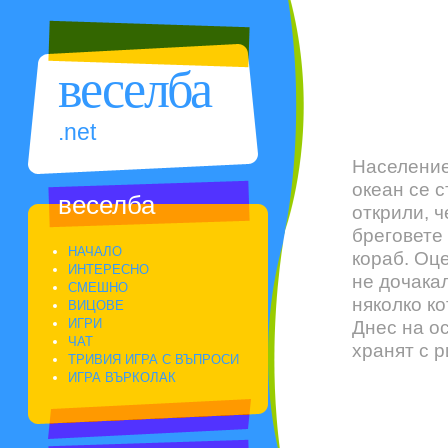
веселба
.net
Население
океан се с
веселба
открили, ч
бреговете
НАЧАЛО
кораб. Оц
ИНТЕРЕСНО
не дочака
СМЕШНО
няколко ко
ВИЦОВЕ
ИГРИ
Днес на ос
ЧАТ
хранят с 
ТРИВИЯ ИГРА С ВЪПРОСИ
ИГРА ВЪРКОЛАК