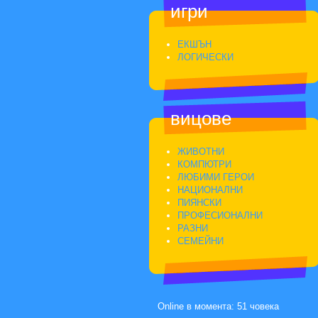
игри
ЕКШЪН
ЛОГИЧЕСКИ
вицове
ЖИВОТНИ
КОМПЮТРИ
ЛЮБИМИ ГЕРОИ
НАЦИОНАЛНИ
ПИЯНСКИ
ПРОФЕСИОНАЛНИ
РАЗНИ
СЕМЕЙНИ
Online в момента: 51 човека