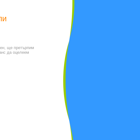
ли
ден, ще претърпим
шанс да оцелеем