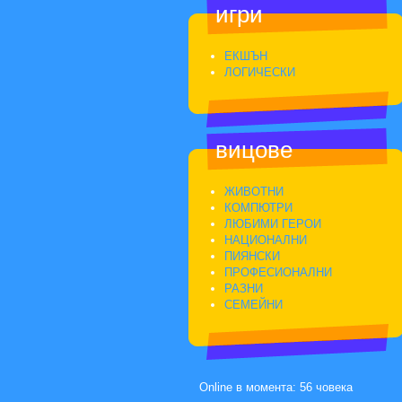
игри
ЕКШЪН
ЛОГИЧЕСКИ
вицове
ЖИВОТНИ
КОМПЮТРИ
ЛЮБИМИ ГЕРОИ
НАЦИОНАЛНИ
ПИЯНСКИ
ПРОФЕСИОНАЛНИ
РАЗНИ
СЕМЕЙНИ
Online в момента: 56 човека