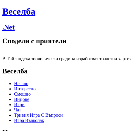
Веселба
.Net
Сподели с приятели
В Тайландска зоологическа градина изработват тоалетна хартия 
Веселба
Начало
Интересно
Смешно
Вицове
Игри
Чат
Тривия Игра С Въпроси
Игра Върколак