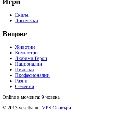
Игри
Екшън
Логически
Вицове
Животни
Компютри
Любими Герои
Национални
Пиянски
Професионални
Разни
Семейни
Online в момента: 9 човека
© 2013 veselba.net
VPS Сървъри