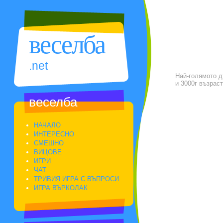
веселба
.net
Най-голямото д
и 3000г възраст
веселба
НАЧАЛО
ИНТЕРЕСНО
СМЕШНО
ВИЦОВЕ
ИГРИ
ЧАТ
ТРИВИЯ ИГРА С ВЪПРОСИ
ИГРА ВЪРКОЛАК