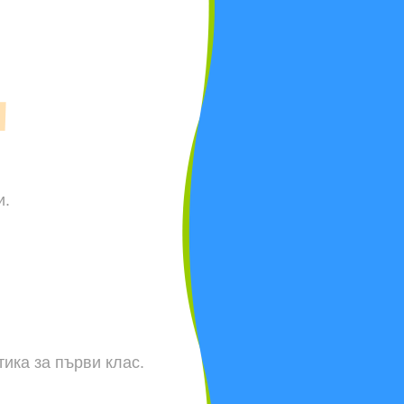
и
.
тика за първи клас
.