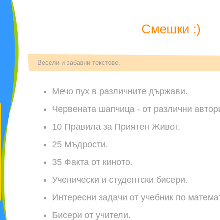
Смешки :)
Весели и забавни текстове.
Мечо пух в различните държави
.
Червената шапчица - от различни автор
10 Правила за Приятен Живот
.
25 Мъдрости
.
35 Факта от киното
.
Ученически и студентски бисери
.
Интересни задачи от учебник по матема
Бисери от учители
.