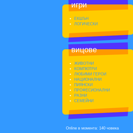
игри
ЕКШЪН
ЛОГИЧЕСКИ
вицове
ЖИВОТНИ
КОМПЮТРИ
ЛЮБИМИ ГЕРОИ
НАЦИОНАЛНИ
ПИЯНСКИ
ПРОФЕСИОНАЛНИ
РАЗНИ
СЕМЕЙНИ
Online в момента: 140 човека